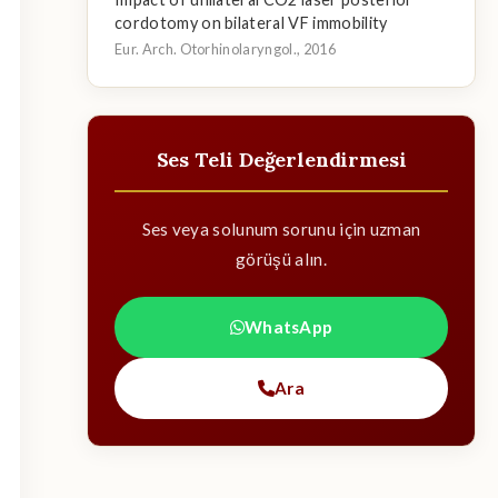
cordotomy on bilateral VF immobility
Eur. Arch. Otorhinolaryngol., 2016
Ses Teli Değerlendirmesi
Ses veya solunum sorunu için uzman
görüşü alın.
WhatsApp
Ara