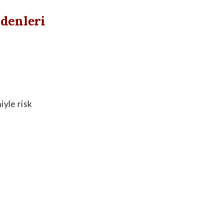
edenleri
yle risk