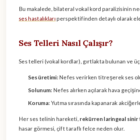
Bu makalede, bilateral vokal kord paralizisinin ne
ses hastalıkları
perspektifinden detaylı olarak ele
Ses Telleri Nasıl Çalışır?
Ses telleri (vokal kordlar), gırtlakta bulunan ve ü
Ses üretimi:
Nefes verirken titreşerek ses ol
Solunum:
Nefes alırken açılarak hava geçişine
Koruma:
Yutma sırasında kapanarak akciğerle
Her ses telinin hareketi,
rekürren laringeal sinir
hasar görmesi, çift taraflı felce neden olur.