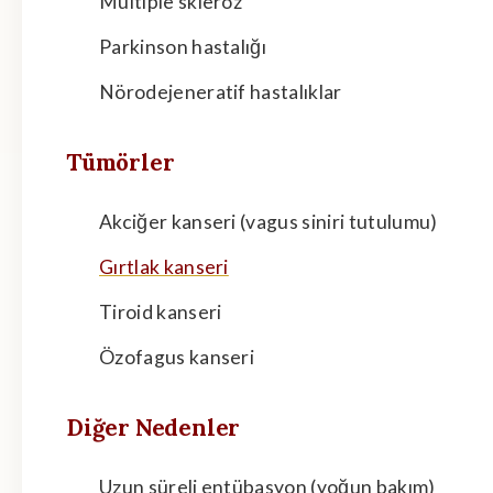
Multiple skleroz
Parkinson hastalığı
Nörodejeneratif hastalıklar
Tümörler
Akciğer kanseri (vagus siniri tutulumu)
Gırtlak kanseri
Tiroid kanseri
Özofagus kanseri
Diğer Nedenler
Uzun süreli entübasyon (yoğun bakım)