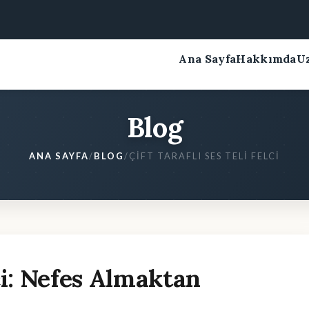
Ana Sayfa
Hakkımda
U
Blog
ANA SAYFA
/
BLOG
/
ÇIFT TARAFLI SES TELI FELCI
lci: Nefes Almaktan