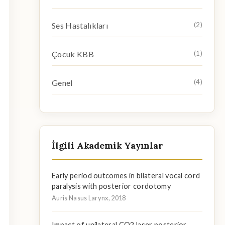
Ses Hastalıkları
(2)
Çocuk KBB
(1)
Genel
(4)
İlgili Akademik Yayınlar
Early period outcomes in bilateral vocal cord
paralysis with posterior cordotomy
Auris Nasus Larynx, 2018
Impact of unilateral CO2 laser posterior